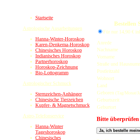
Startseite
Bestellen 
Astrologische Ausarbeitungen
Für nur 14,90 € i
Hanna-Winter-Horoskop
Anrede
Karen-Denkema-Horoskop
Nachname
Chinesisches Horoskop
Indianisches Horoskop
Vorname
Partnerhoroskop
Straße und Hausnum
Horoskop-Zeichnung
Postleitzahl
Bio-Lottogramm
Wohnort
Astrologischer Schmuck
Land
Geboren
(Tag/Monat/J
Sternzeichen-Anhänger
Chinesische Tierzeichen
Geburtszeit
Kupfer- & Magnetschmuck
Geburtort
Astro-Telefonservice
Bitte überprüfen
Hanna-Winter
Tageshoroskop
Chinesisches