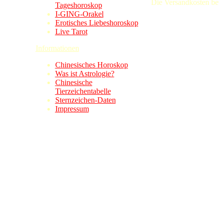
Die Versandkosten bet
Tageshoroskop
I-GING-Orakel
Erotisches Liebeshoroskop
Live Tarot
Informationen
Chinesisches Horoskop
Was ist Astrologie?
Chinesische
Tierzeichentabelle
Sternzeichen-Daten
Impressum